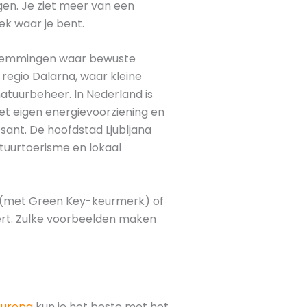
gen. Je ziet meer van een
ek waar je bent.
stemmingen waar bewuste
regio Dalarna, waar kleine
natuurbeheer. In Nederland is
et eigen energievoorziening en
ssant. De hoofdstad Ljubljana
tuurtoerisme en lokaal
e (met Green Key-keurmerk) of
ert. Zulke voorbeelden maken
Europa
kun je het beste met het