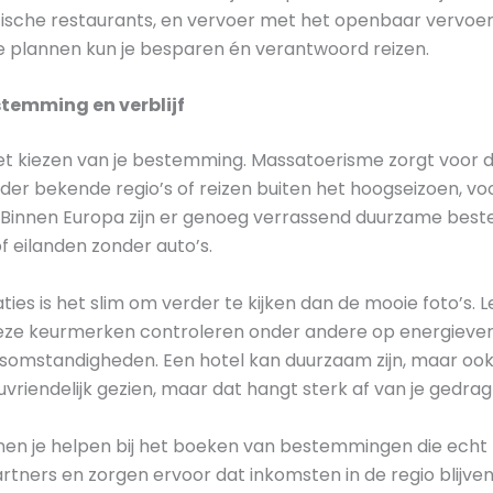
tische restaurants, en vervoer met het openbaar vervoer i
e plannen kun je besparen én verantwoord reizen.
stemming en verblijf
het kiezen van je bestemming. Massatoerisme zorgt voor dr
nder bekende regio’s of reizen buiten het hoogseizoen, v
. Binnen Europa zijn er genoeg verrassend duurzame be
f eilanden zonder auto’s.
es is het slim om verder te kijken dan de mooie foto’s. 
 Deze keurmerken controleren onder andere op energieverb
dsomstandigheden. Een hotel kan duurzaam zijn, maar ook 
riendelijk gezien, maar dat hangt sterk af van je gedrag
nen je helpen bij het boeken van bestemmingen die echt 
tners en zorgen ervoor dat inkomsten in de regio blijven