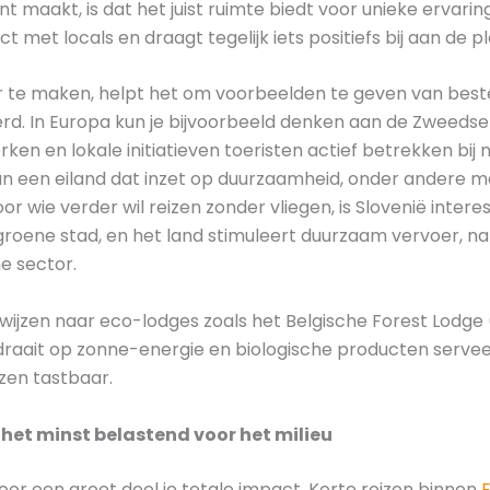
 maakt, is dat het juist ruimte biedt voor unieke ervarin
met locals en draagt tegelijk iets positiefs bij aan de pl
 te maken, helpt het om voorbeelden te geven van be
rd. In Europa kun je bijvoorbeeld denken aan de Zweedse 
n en lokale initiatieven toeristen actief betrekken bij 
n een eiland dat inzet op duurzaamheid, onder andere m
or wie verder wil reizen zonder vliegen, is Slovenië intere
groene stad, en het land stimuleert duurzaam vervoer, na
e sector.
ijzen naar eco-lodges zoals het Belgische Forest Lodg
 draait op zonne-energie en biologische producten serve
zen tastbaar.
het minst belastend voor het milieu
oor een groot deel je totale impact. Korte reizen binnen