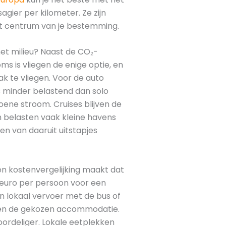
gier per kilometer. Ze zijn
et centrum van je bestemming.
het milieu? Naast de CO₂-
oms is vliegen de enige optie, en
k te vliegen. Voor de auto
s minder belastend dan solo
groene stroom. Cruises blijven de
n belasten vaak kleine havens
 en van daaruit uitstapjes
Een kostenvergelijking maakt dat
0 euro per persoon voor een
en lokaal vervoer met de bus of
en en de gekozen accommodatie.
oordeliger. Lokale eetplekken