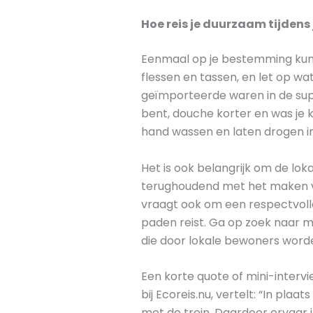
Hoe reis je duurzaam tijdens
Eenmaal op je bestemming kun 
flessen en tassen, en let op wa
geïmporteerde waren in de supe
bent, douche korter en was je k
hand wassen en laten drogen in
Het is ook belangrijk om de lok
terughoudend met het maken van
vraagt ook om een respectvol
paden reist. Ga op zoek naar m
die door lokale bewoners wor
Een korte quote of mini-intervi
bij Ecoreis.nu, vertelt: “In pla
met de trein. Daardoor ervaar i