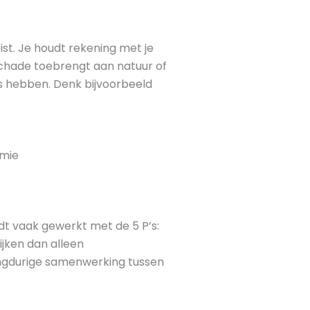
st. Je houdt rekening met je
chade toebrengt aan natuur of
us hebben. Denk bijvoorbeeld
omie
dt vaak gewerkt met de 5 P’s:
ijken dan alleen
langdurige samenwerking tussen