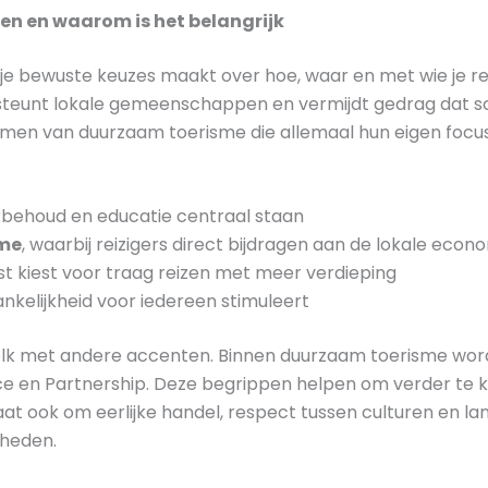
n en waarom is het belangrijk
e bewuste keuzes maakt over hoe, waar en met wie je rei
steunt lokale gemeenschappen en vermijdt gedrag dat s
 vormen van duurzaam toerisme die allemaal hun eigen foc
urbehoud en educatie centraal staan
me
, waarbij reizigers direct bijdragen aan de lokale econ
ust kiest voor traag reizen met meer verdieping
ankelijkheid voor iedereen stimuleert
, elk met andere accenten. Binnen duurzaam toerisme wor
ace en Partnership. Deze begrippen helpen om verder te k
 gaat ook om eerlijke handel, respect tussen culturen en 
rheden.