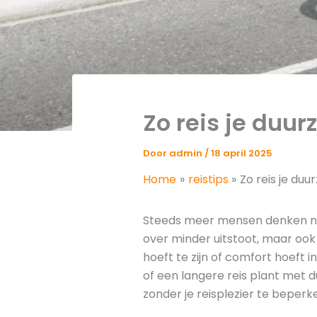
Zo reis je duur
Door
admin
/
18 april 2025
Home
reistips
Zo reis je du
Steeds meer mensen denken na 
over minder uitstoot, maar ook 
hoeft te zijn of comfort hoeft
of een langere reis plant met d
zonder je reisplezier te beperk