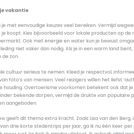
 je vakantie
je met eenvoudige keuzes veel bereiken. Vermijd wegwer
t je koopt. Kies bijvoorbeeld voor lokale producten op de 
rmarkt. Ook met energie en water kun je bewust omgaan. Z
leding niet vaker dan nodig. Als je in een warm land bent,
 de zon.
ale cultuur serieus te nemen. Kleed je respectvol, informee
 foto’s van mensen. Veel reizigers willen het liefst ‘aut
le houding. Overtoerisme voorkomen betekent ook dat j
inder bekende dorpen, vermijd de drukte van populaire p
den aangeboden.
ew geeft dit thema extra kracht. Zoals Lisa van den Berg,
ats van drie korte stedentrips per jaar, ga ik nu één keer p
k meer rust én heb ik minder uitstoot. Ik gebruik altijd a