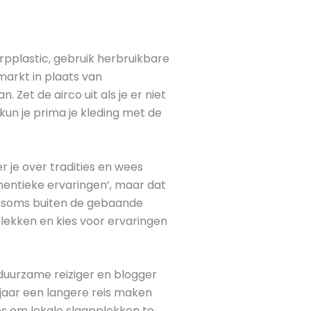
pplastic, gebruik herbruikbare
markt in plaats van
et de airco uit als je er niet
 kun je prima je kleding met de
r je over tradities en wees
hentieke ervaringen’, maar dat
e soms buiten de gebaande
lekken en kies voor ervaringen
 duurzame reiziger en blogger
er jaar een langere reis maken
pps om lokale slaapplekken te