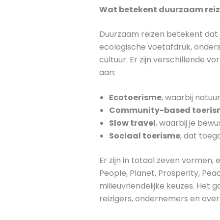
Wat betekent duurzaam reize
Duurzaam reizen betekent dat j
ecologische voetafdruk, onder
cultuur. Er zijn verschillende
aan:
Ecotoerisme
, waarbij natu
Community-based toeris
Slow travel
, waarbij je bew
Sociaal toerisme
, dat toeg
Er zijn in totaal zeven vormen
People, Planet, Prosperity, Pe
milieuvriendelijke keuzes. Het
reizigers, ondernemers en ove