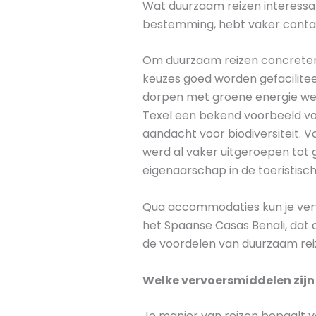
Wat duurzaam reizen interessant
bestemming, hebt vaker contact 
Om duurzaam reizen concreter
keuzes goed worden gefacilitee
dorpen met groene energie werke
Texel een bekend voorbeeld va
aandacht voor biodiversiteit. Vo
werd al vaker uitgeroepen tot 
eigenaarschap in de toeristisch
Qua accommodaties kun je verw
het Spaanse Casas Benali, dat
de voordelen van duurzaam rei
Welke vervoersmiddelen zijn 
Je manier van reizen bepaalt v