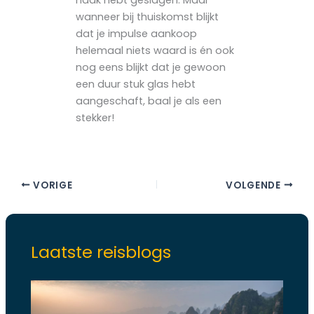
wanneer bij thuiskomst blijkt
dat je impulse aankoop
helemaal niets waard is én ook
nog eens blijkt dat je gewoon
een duur stuk glas hebt
aangeschaft, baal je als een
stekker!
VORIGE
VOLGENDE
Laatste reisblogs