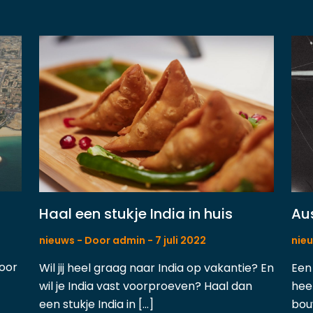
Haal een stukje India in huis
Aus
nieuws
- Door
admin
-
7 juli 2022
nie
voor
Wil jij heel graag naar India op vakantie? En
Een 
wil je India vast voorproeven? Haal dan
hee
een stukje India in […]
bou