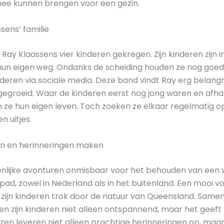
ee kunnen brengen voor een gezin.
sens’ familie
ay Klaassens vier kinderen gekregen. Zijn kinderen zijn 
 hun eigen weg. Ondanks de scheiding houden ze nog goe
deren via sociale media. Deze band vindt Ray erg belangri
 gegroeid. Waar de kinderen eerst nog jong waren en afha
n ze hun eigen leven. Toch zoeken ze elkaar regelmatig 
n uitjes.
en en herinneringen maken
enlijke avonturen onmisbaar voor het behouden van een 
d, zowel in Nederland als in het buitenland. Een mooi vo
t zijn kinderen trok door de natuur van Queensland. Same
en zijn kinderen niet alleen ontspannend, maar het geeft 
reizen leveren niet alleen prachtige herinneringen op, maar