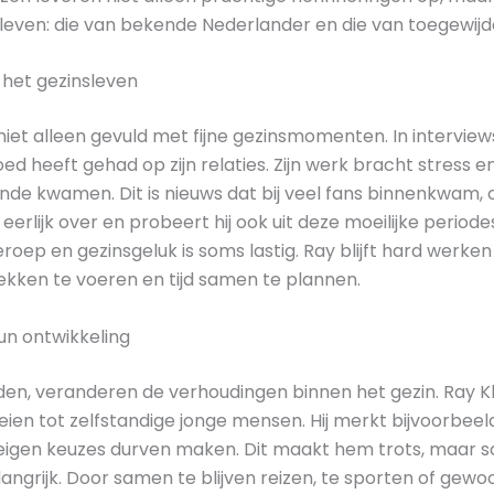
ijn leven: die van bekende Nederlander en die van toegewijd
 het gezinsleven
niet alleen gevuld met fijne gezinsmomenten. In interviews
oed heeft gehad op zijn relaties. Zijn werk bracht stress 
 einde kwamen. Dit is nieuws dat bij veel fans binnenkwam,
er eerlijk over en probeert hij ook uit deze moeilijke perio
oep en gezinsgeluk is soms lastig. Ray blijft hard werken
rekken te voeren en tijd samen te plannen.
un ontwikkeling
den, veranderen de verhoudingen binnen het gezin. Ray 
roeien tot zelfstandige jonge mensen. Hij merkt bijvoorbeel
 eigen keuzes durven maken. Dit maakt hem trots, maar s
langrijk. Door samen te blijven reizen, te sporten of ge