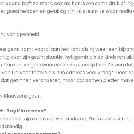
ilieband blijft zo sterk, ook als het leven soms druk of in
het goed hebben en gelukkig zijn. Hij steunt ze waar nodig
acht van openheid
s gezin komt vooral aan het licht als hij weer een bijzo
ig over zijn gezinssituatie, het gemis als de kinderen uit h
en. Fans en volgers waarderen deze eerlijkheid. Ze zien 
n tijd voor familie als hun carrière veel vraagt. Door er
n dat gezinnen veranderen, maar dat samen plezier maken e
y Klaassens gezin
eft Ray Klaassens?
men met zijn ex-vrouw vier kinderen. Zijn kroost is inmi
lfstandig.