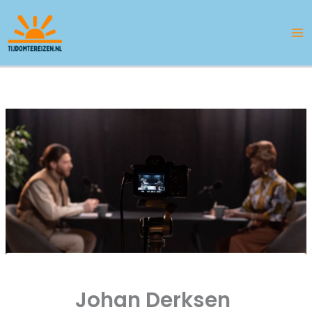
Ga
naar
de
inhoud
Johan Derksen